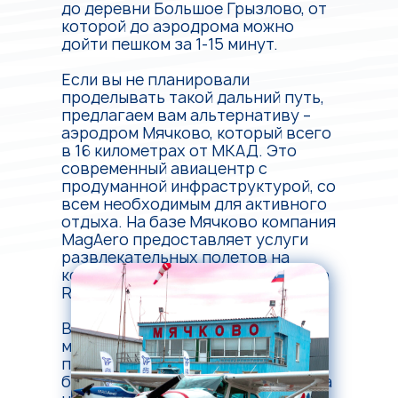
до деревни Большое Грызлово, от
которой до аэродрома можно
дойти пешком за 1-15 минут.
Если вы не планировали
проделывать такой дальний путь,
предлагаем вам альтернативу –
аэродром Мячково, который всего
в 16 километрах от МКАД. Это
современный авиацентр с
продуманной инфраструктурой, со
всем необходимым для активного
отдыха. На базе Мячково компания
MagAero предоставляет услуги
развлекательных полетов на
комфортных вертолетах Robinson
R44 и самолетах Cessna 172.
В MagAero можно выбрать
маршрут и продолжительность
полета, есть тарифы на любой
бюджет. Приезжайте в
Мячково
за