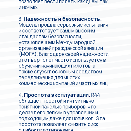
позволяет вести полеты как днем, так
и ночью.
3.
Надежность и безопасность.
Модель прошла серьезные испытания
и соответствует самым высоким
стандартам безопасности,
установленным Международной
организацией гражданской авиации
(МОГА). Благодаря своей надежности,
этот вертолет часто используется в
обучении начинающих пилотов, а
также служит основным средством
передвижения для многих
коммерческих компаний и частных лиц.
4.
Простота эксплуатации.
R44
обладает простой и интуитивно
понятной панелью приборов, что
делает его легким в управлении и
подходящим даже для новичков. Эта
простота позволяет снизить риск
ошибок пилотирования.