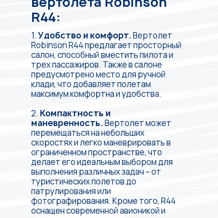
вертолета Robinson
R44:
1.
Удобство и комфорт.
Вертолет
Robinson R44 предлагает просторный
салон, способный вместить пилота и
трех пассажиров. Также в салоне
предусмотрено место для ручной
клади, что добавляет полетам
максимум комфортна и удобства.
2.
Компактность и
маневренность.
Вертолет может
перемещаться на небольших
скоростях и легко маневрировать в
ограниченном пространстве, что
делает его идеальным выбором для
выполнения различных задач – от
туристических полетов до
патрулирования или
фотографирования. Кроме того, R44
оснащен современной авионикой и