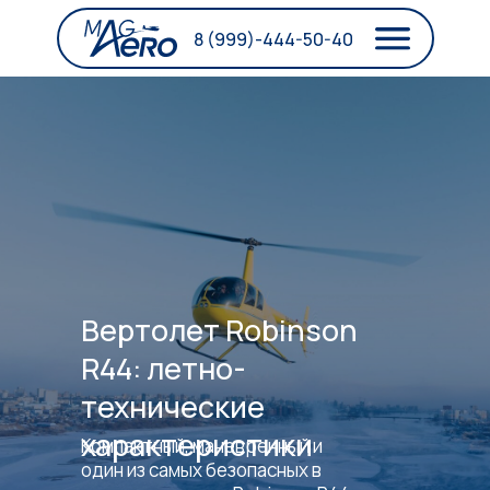
8 (999)-444-50-40
Вертолет Robinson
R44: летно-
технические
характеристики
Компактный, маневренный и
один из самых безопасных в