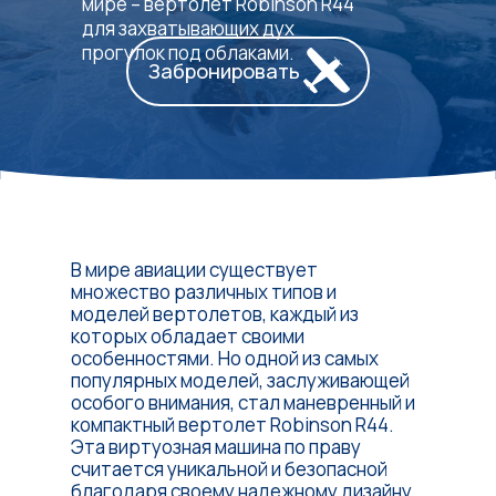
мире – вертолет Robinson R44
для захватывающих дух
прогулок под облаками.
Забронировать
В мире авиации существует
множество различных типов и
моделей вертолетов, каждый из
которых обладает своими
особенностями. Но одной из самых
популярных моделей, заслуживающей
особого внимания, стал маневренный и
компактный вертолет Robinson R44.
Эта виртуозная машина по праву
считается уникальной и безопасной
благодаря своему надежному дизайну