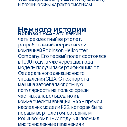
и техническим характеристикам.
Немного истории
Robinson R44
– это легкий
четырехместный вертолет,
разработанный американской
компанией Robinson Helicopter
Company. Его первый полет состоялся
в 1990 году, а уже через два года
модель получила сертификацию от
Федерального авиационного
управления США. С тех пор эта
машина завоевала огромную
популярность не только среди
частных владельцев, но и в
коммерческой авиации. R44 – прямой
наследник модели R22, которая была
первым вертолетом, созданным
Робинзоном в 1973 году. Он получил
многочисленные изменения и