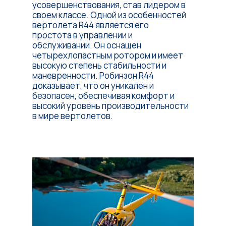
усовершенствования, став лидером в
своем классе. Одной из особенностей
вертолета R44 является его
простота в управлении и
обслуживании. Он оснащен
четырехлопастным ротором и имеет
высокую степень стабильности и
маневренности. Робинзон R44
доказывает, что он уникален и
безопасен, обеспечивая комфорт и
высокий уровень производительности
в мире вертолетов.