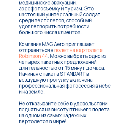
медицинские эвакуации,
аэрофотосъемку и туризм. Это
настоящий универсальный солдат
среди вертолетов, способный
удовлетворить потребности
большого числа клиентов.
Компания MAG Aero приглашает
отправиться в
полет на вертолете
Robinson 44
. Можно выбрать одно из
четырех пакетных предложений
длительностью от 15 минут до часа.
Начиная с пакета STANDART в
воздушную прогулку включена
профессиональная фотосессия в небе
и на земле.
Не отказывайте себе в удовольствии
подняться на высоту птичьего полета
на одном из самых надежных
вертолетов в мире!