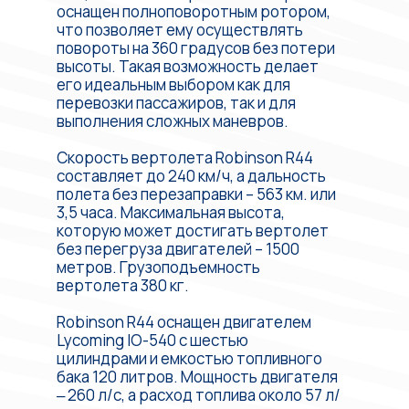
оснащен полноповоротным ротором,
что позволяет ему осуществлять
повороты на 360 градусов без потери
высоты. Такая возможность делает
его идеальным выбором как для
перевозки пассажиров, так и для
выполнения сложных маневров.
Скорость вертолета Robinson R44
составляет до 240 км/ч, а дальность
полета без перезаправки – 563 км. или
3,5 часа. Максимальная высота,
которую может достигать вертолет
без перегруза двигателей – 1500
метров. Грузоподъемность
вертолета 380 кг.
Robinson R44 оснащен двигателем
Lycoming IO-540 с шестью
цилиндрами и емкостью топливного
бака 120 литров. Мощность двигателя
‒ 260 л/с, а расход топлива около 57 л/