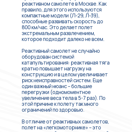
реактивном самолете в Москве. Как
правило, для этого используются
компактные модели (Л-29, Л-39),
способные развивать скорость до
800 км/час. Это делает полет
экстремальным развлечением,
которое подходит далеко не всем.
Реактивный самолет не случайно
оборудован системой
катапультирования: реактивная тяга
кратно повышает нагрузку на
конструкцию и в целом увеличивает
риск неисправностей систем. Еще
один важный нюанс – большие
перегрузки (одномоментное
увеличение веса тела в 5-7 раз). По
этой причине к полету так много
ограничений по здоровью.
В отличие от реактивных самолетов,
полет на «легкомоторнике» – это