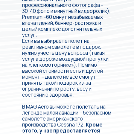
профессионального фотографа –
30-40 фото и минутный видеоролик);
Premium –60 минут незабываемых
впечатлений, баннер-растяжка и
целый комплекс дополнительных
услуг.
Если вы выбираете полет на
реактивном самолете в подарок,
нужно учесть цену вопроса (такая
услуга дороже воздушной прогулки
на «легкомоторнике»). Помимо
высокой стоимости есть и другой
момент – далеко не все смогут
принять такой подарок из-за
ограничений по росту, весу и
состоянию здоровья.
В MAG Aero вы можете полетать на
легенде малой авиации – безопасном
самолете американского
производства Cessna 172.
Кроме
этого, у нас предоставляется