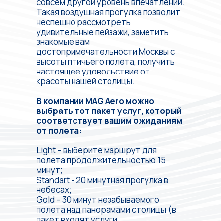
совсем другой уровень впечатлений.
Такая воздушная прогулка позволит
неспешно рассмотреть
удивительные пейзажи, заметить
знакомые вам
достопримечательности Москвы с
высоты птичьего полета, получить
настоящее удовольствие от
красоты нашей столицы.
В компании MAG Aero можно
выбрать тот пакет услуг, который
соответствует вашим ожиданиям
от полета:
Light – выберите маршрут для
полета продолжительностью 15
минут;
Standart - 20 минутная прогулка в
небесах;
Gold – 30 минут незабываемого
полета над панорамами столицы (в
пакет входят услуги