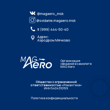
@magaero_msk
@svidanie.magaero.msk
8 (999) 444-50-40
Адрес:
Аэродром Мячково
Организация
свиданий в самолете
MAG Aero
Общество с ограниченной
ответственностью «
Романтика
»
ИНН 5404310159
Политика конфиденциальности