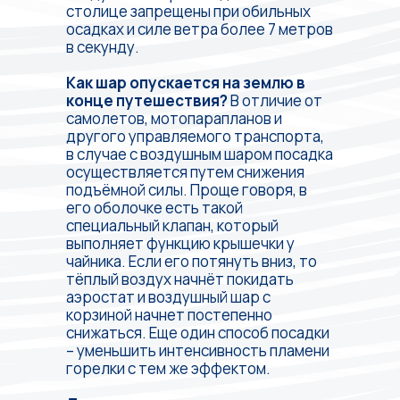
столице запрещены при обильных
осадках и силе ветра более 7 метров
в секунду.
Как шар опускается на землю в
конце путешествия?
В отличие от
самолетов, мотопарапланов и
другого управляемого транспорта,
в случае с воздушным шаром посадка
осуществляется путем снижения
подъёмной силы. Проще говоря, в
его оболочке есть такой
специальный клапан, который
выполняет функцию крышечки у
чайника. Если его потянуть вниз, то
тёплый воздух начнёт покидать
аэростат и воздушный шар с
корзиной начнет постепенно
снижаться. Еще один способ посадки
– уменьшить интенсивность пламени
горелки с тем же эффектом.