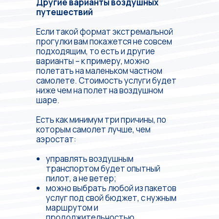
Другие варианты воздушных
путешествий
Если такой формат экстремальной
прогулки вам покажется не совсем
подходящим, то есть и другие
варианты – к примеру, можно
полетать на маленьком частном
самолете. Стоимость услуги будет
ниже чем на полет на воздушном
шаре.
Есть как минимум три причины, по
которым самолет лучше, чем
аэростат:
управлять воздушным
транспортом будет опытный
пилот, а не ветер;
можно выбрать любой из пакетов
услуг под свой бюджет, с нужным
маршрутом и
продолжительностью