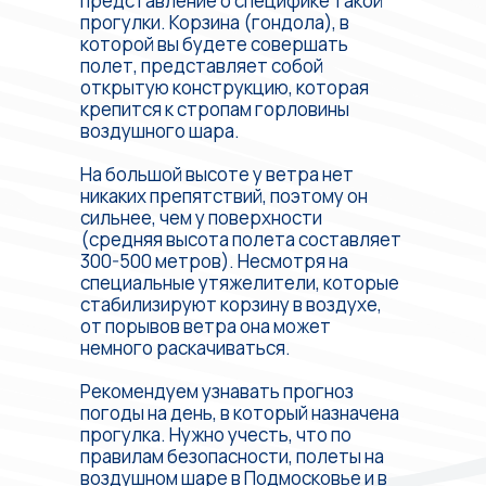
представление о специфике такой
прогулки. Корзина (гондола), в
которой вы будете совершать
полет, представляет собой
открытую конструкцию, которая
крепится к стропам горловины
воздушного шара.
На большой высоте у ветра нет
никаких препятствий, поэтому он
сильнее, чем у поверхности
(средняя высота полета составляет
300-500 метров). Несмотря на
специальные утяжелители, которые
стабилизируют корзину в воздухе,
от порывов ветра она может
немного раскачиваться.
Рекомендуем узнавать прогноз
погоды на день, в который назначена
прогулка. Нужно учесть, что по
правилам безопасности, полеты на
воздушном шаре в Подмосковье и в