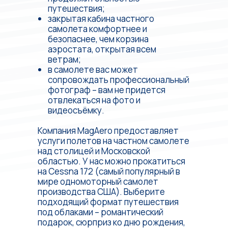
путешествия;
закрытая кабина частного
самолета комфортнее и
безопаснее, чем корзина
аэростата, открытая всем
ветрам;
в самолете вас может
сопровождать профессиональный
фотограф – вам не придется
отвлекаться на фото и
видеосъёмку.
Компания MagAero предоставляет
услуги полетов на частном самолете
над столицей и Московской
областью. У нас можно прокатиться
на
Cessna 172 (самый популярный в
мире одномоторный самолет
производства США). Выберите
подходящий формат путешествия
под облаками – романтический
подарок, сюрприз ко дню рождения,